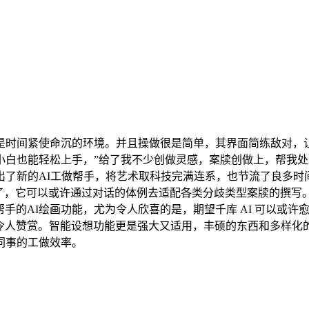
紧使命沉的环境。并且操做很是简单，其界面简练敌对，让我灵
小白也能轻松上手，”给了我不少创做灵感，案牍创做上，帮我
在出了新的AI工做帮手，将艺术取科技完满连系，也节流了良多
年了，它可以或许通过对话的体例去适配各类分歧类型案牍的撰写
帮手的AI绘画功能，尤为令人欣喜的是，期望千库 AI 可以或
，令人赞赏。智能设想功能更是强大又适用，丰硕的东西和多样
同事的工做效率。