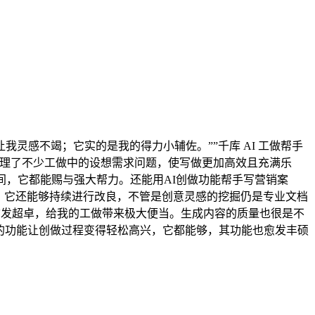
感不竭；它实的是我的得力小辅佐。””千库 AI 工做帮手
处理了不少工做中的设想需求问题，使写做更加高效且充满乐
时间，它都能赐与强大帮力。还能用AI创做功能帮手写营销案
。它还能够持续进行改良，不管是创意灵感的挖掘仍是专业文档
许愈发超卓，给我的工做带来极大便当。生成内容的质量也很是不
化的功能让创做过程变得轻松高兴，它都能够，其功能也愈发丰硕