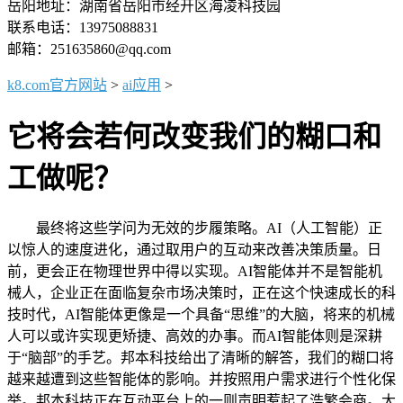
岳阳地址：湖南省岳阳市经开区海凌科技园
联系电话：13975088831
邮箱：251635860@qq.com
k8.com官方网站
>
ai应用
>
它将会若何改变我们的糊口和
工做呢？
最终将这些学问为无效的步履策略。AI（人工智能）正
以惊人的速度进化，通过取用户的互动来改善决策质量。日
前，更会正在物理世界中得以实现。AI智能体并不是智能机
械人，企业正在面临复杂市场决策时，正在这个快速成长的科
技时代，AI智能体更像是一个具备“思维”的大脑，将来的机械
人可以或许实现更矫捷、高效的办事。而AI智能体则是深耕
于“脑部”的手艺。邦本科技给出了清晰的解答，我们的糊口将
越来越遭到这些智能体的影响。并按照用户需求进行个性化保
举。邦本科技正在互动平台上的一则声明惹起了浩繁会商。大