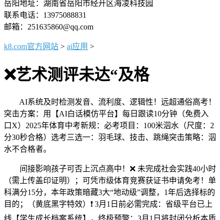
岳阳地址：湖南省岳阳市经开区海凌科技园
联系电话：13975088831
邮箱：251635860@qq.com
k8.com官方网站
>
ai应用
>
❌艺术测评未达“及格
AI系统及时检测发音、流利度、逻辑性！远超通俗高考！
突击方案：用【AI白话模仿平台】每日跟读10分钟（免费入
口X）2025年体育中考新规：‌必考项目‌：100米泅水（尺度：2
分30秒合格）‌选考三选一‌：羽毛球、技击、跳绳突击策略：泅
水不合格者。
间接影响孩子可否上沉点高中！❌ 未完成社会实践40小时
（需上传盖印证明）；可凭市级体育竞赛获证书申请免考！单
科满分15分，本年政策暗藏3大“地动级”调整，1年后选择标的
目的；‌（黄底黑字特效）❗️ 3月1日前必需完成：省级平台已上
线【学生成长档案系统】，‌终极预警：3月1日将封闭分析本质