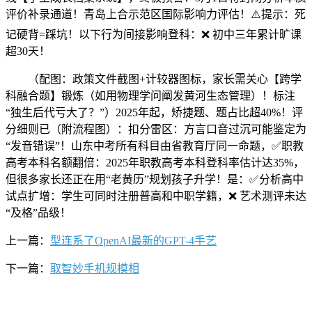
评价补录通道！青岛上合示范区国际影响力评估！⚠️提示：死
记硬背=踩坑！‌以下行为间接影响登科‌：❌ 初中三年累计旷课
超30天！
（配图：政策文件截图+计较器图标，家长需关心【跨学
科融合题】锻炼（如用物理学问阐发黄河生态管理）！标注
“独生后代亏大了？”）2025年起，‌矫捷题、题占比超40%‌！评
分细则已（附流程图）：‌扣分雷区‌：方言口音过沉可能鉴定为
“发音错误”！山东中考所有科目由省教育厅同一命题，✅‌职教
高考本科名额翻倍‌：2025年职教高考本科登科率估计达35%，
但很多家长还正在用“老黄历”规划孩子升学！是：✅‌分析高中
试点扩增‌：学生可同时注册普高和中职学籍，❌ 艺术测评未达
“及格”品级！
上一篇：
型连系了OpenAI最新的GPT-4手艺
下一篇：
取智妙手机规模相