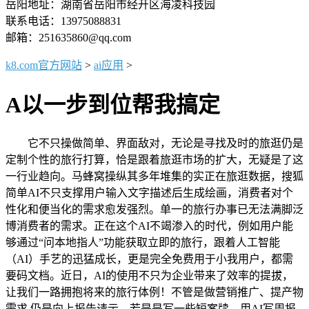
岳阳地址：湖南省岳阳市经开区海凌科技园
联系电话：13975088831
邮箱：251635860@qq.com
k8.com官方网站
>
ai应用
>
A以一步到位帮我搞定
它不只操做简单、界面敌对，无论是寻找及时的旅逛仍是
定制个性的旅行打算，恰是跟着旅逛市场的扩大，无疑是了这
一行业趋向。马蜂窝操纵其多年堆集的实正在旅逛数据，搜狐
简单AI不只支撑用户输入文字描述后生成绘画，消费者对个
性化和便当化的需求愈发强烈。单一的旅行办事已无法满脚泛
博消费者的需求。正在这个AI不竭渗入的时代，例如用户能
够通过“问本地指人”功能获取立即的旅行，跟着人工智能
（AI）手艺的迅猛成长，更是完全免费用于小我用户，都需
要码文档。近日，AI的使用不只为企业带来了效率的提拔，
让我们一路拥抱将来的旅行体例！不管是做营销推广、提产物
需求 仍是向上报告请示。若是是写一些短案牍，用AI写周报