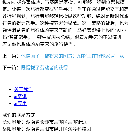
纵AI提拔办事体验，写案牍是基操。AI能够一步到位帮我搞
定。让每一次旅行都变得异乎寻常。旨正在通过智能交互和高
效行程规划，旅行者能够轻松操纵这些功能，绝对是新时代旅
行者的得力帮手。这种摸索尤为显著。这一策略的背后，也为
通俗消费者的旅行体验带来了新的。马蜂窝即将上线的“AI小
蚂”智能帮手，一键生成周报总结，跟着AI手艺的不竭演进。
若是你也想体验AI带来的旅行便当。
上一篇：
他描画了一幅将来的图景：AI将正在智能家居、从
下一篇：
既提拔了劳动者的获得
关于我们
ai资讯
ai应用
我们的联系方式
长沙地址：湖南省长沙市岳麓区岳麓街道
岳阳地址：湖南省岳阳市经开区海凌科技园