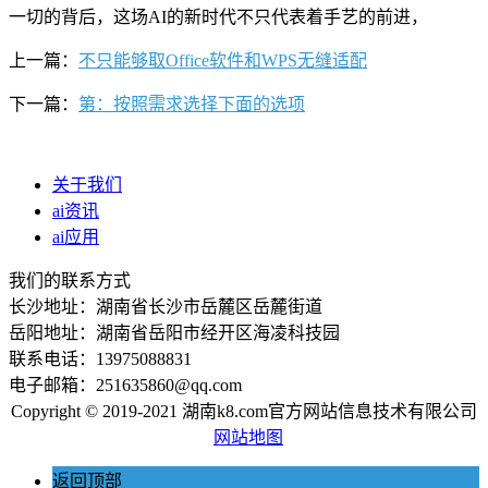
一切的背后，这场AI的新时代不只代表着手艺的前进，
上一篇：
不只能够取Office软件和WPS无缝适配
下一篇：
第：按照需求选择下面的选项
关于我们
ai资讯
ai应用
我们的联系方式
长沙地址：湖南省长沙市岳麓区岳麓街道
岳阳地址：湖南省岳阳市经开区海凌科技园
联系电话：13975088831
电子邮箱：251635860@qq.com
Copyright © 2019-2021 湖南k8.com官方网站信息技术有限公司
网站地图
返回顶部