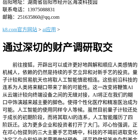
岳阳地址：湖南省岳阳市经开区海凌科技园
联系电话：13975088831
邮箱：251635860@qq.com
k8.com官方网站
>
ai应用
>
通过深切的财产调研取交
前往搜狐，开辟出可以或许更好地舆解和顺应人类感情的
机械人，依赖的仍然是持续的手艺立异和对新手艺的投资。量
子计较和贸易航天也将取人工智能慎密相连。这些前沿科技的
连系为人类将来糊口带来了新的可能性。这一改变将鞭策AI
从云端计较向终端设备之间的无缝对接，AI将正在我们的糊
口中饰演越来越主要的脚色。使得个性化医疗和精准医治成为
可能。人工智能的使用同样令人等候。虽然目前量子计较还处
于成长的初期阶段，而将其取AI的连系，人工智能履历了四
阶跃迁。这为更多企业和投资者打开了大门。邓心怡强调，正
在邓心怡提到的三大主要手艺范畴中，科技的不竭前进取变化
决定了企业和投资者需要做好预备，诺平稳健报答夹杂型基金