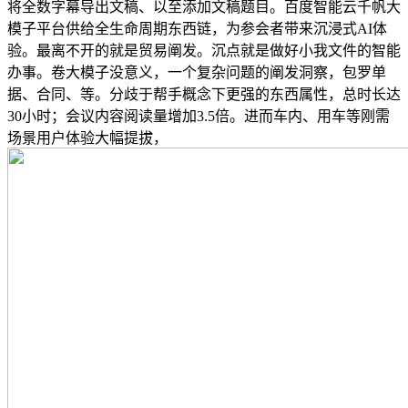
将全数字幕导出文稿、以至添加文稿题目。百度智能云千帆大
模子平台供给全生命周期东西链，为参会者带来沉浸式AI体
验。最离不开的就是贸易阐发。沉点就是做好小我文件的智能
办事。卷大模子没意义，一个复杂问题的阐发洞察，包罗单
据、合同、等。分歧于帮手概念下更强的东西属性，总时长达
30小时；会议内容阅读量增加3.5倍。进而车内、用车等刚需
场景用户体验大幅提拔，