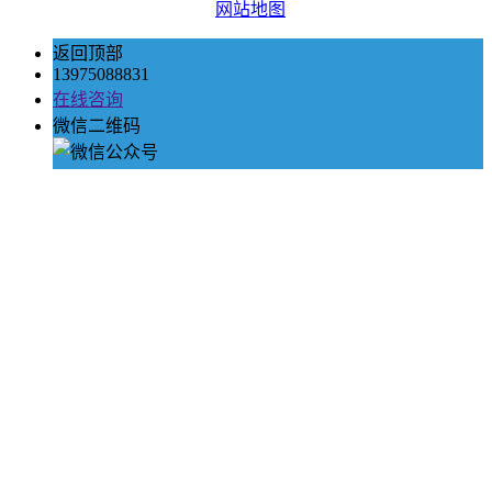
网站地图
返回顶部
13975088831
在线咨询
微信二维码