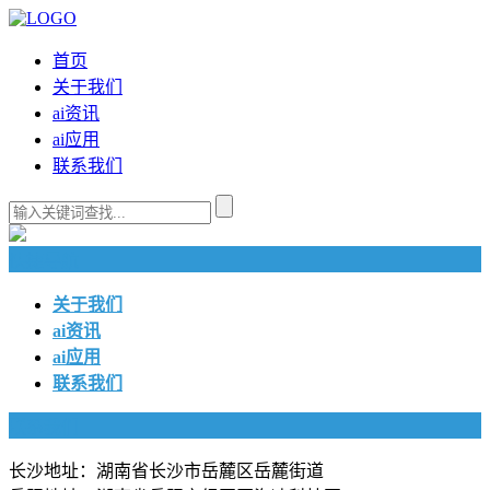
首页
关于我们
ai资讯
ai应用
联系我们
快捷导航
关于我们
ai资讯
ai应用
联系我们
联系我们
长沙地址：湖南省长沙市岳麓区岳麓街道