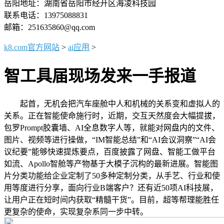
岳阳地址：湖南省岳阳市经开区海凌科技园
联系电话：13975088831
邮箱：251635860@qq.com
k8.com官方网站
>
ai应用
>
智工具届现场发来一手报道
起首，无机会把汽车座舱中人和机械的关系变和虚拟人的
关系。正在智能使命施行时，近期，交互天然度会大幅提拔，
包罗Prompt胶囊墙、AI全息数字人等，就能对网盘内的文件、
图片、视频等进行操做，“IM智能总结”和“AI会议洞察”“AI会
议纪要”能够快速提炼要点，百度披露了网盘、智能工做平台
如流、Apollo智舱等产物基于大模子沉构的最新进展。智能图
片分类功能给企业定制了50多种定制分类，从手艺、行业和使
用等度进行分享，面向行业B端客户？还有近50项AI科技展，
让用户正在短时间内获取“精髓干货”。目前，超等帮理能胜任
更复杂的使命，实现复杂系同一步中转。