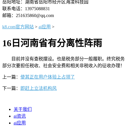
岳阳地址：湖南省岳阳市经开区海凌科技园
联系电话：13975088831
邮箱：251635860@qq.com
k8.com官方网站
>
ai应用
>
16日河南省有分离性阵雨
目前并没有查税摆设。也是税务部分一般履职。终究税务
部分次要担任税收、社会安全费和相关非税收入的征收办理！
上一篇：
使其正在用户体验上占领了
下一篇：
即赶上立法机构风
关于我们
ai资讯
ai应用