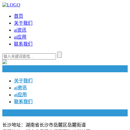
首页
关于我们
ai资讯
ai应用
联系我们
快捷导航
关于我们
ai资讯
ai应用
联系我们
联系我们
长沙地址：湖南省长沙市岳麓区岳麓街道