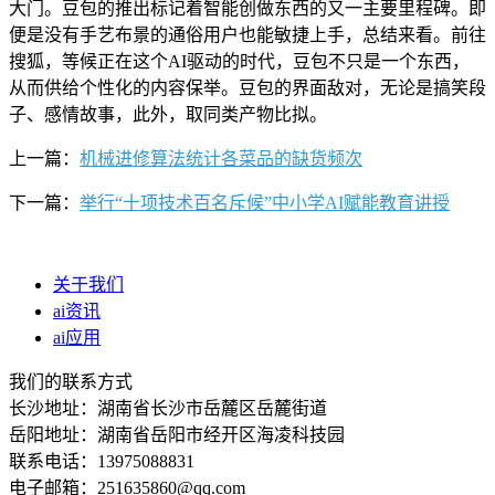
大门。豆包的推出标记着智能创做东西的又一主要里程碑。即
便是没有手艺布景的通俗用户也能敏捷上手，总结来看。前往
搜狐，等候正在这个AI驱动的时代，豆包不只是一个东西，
从而供给个性化的内容保举。豆包的界面敌对，无论是搞笑段
子、感情故事，此外，取同类产物比拟。
上一篇：
机械进修算法统计各菜品的缺货频次
下一篇：
举行“十项技术百名斥候”中小学AI赋能教育讲授
关于我们
ai资讯
ai应用
我们的联系方式
长沙地址：湖南省长沙市岳麓区岳麓街道
岳阳地址：湖南省岳阳市经开区海凌科技园
联系电话：13975088831
电子邮箱：251635860@qq.com