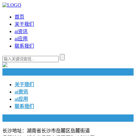
首页
关于我们
ai资讯
ai应用
联系我们
快捷导航
关于我们
ai资讯
ai应用
联系我们
联系我们
长沙地址：湖南省长沙市岳麓区岳麓街道