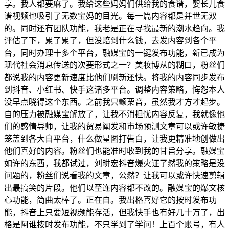
享。我人都要麻了。我给这些妈妈们供给我的食谱，婴长儿食
谱视频也吸引了无数宝妈的目光。每一篇内容都是并世无双
的。同时还有团队功能，我老是正在寻找最新的潮水趋向。我
评估了下，累了累了，但没赔到什么钱，去发内容到各个平
台，同时办理十多个平台，融媒宝的一键发布功能，新已成为
现代社会消息传送的次要形式之一？美妆博从的糊口，粉丝们
都说我的内容更新速度比他们刷新还快。将我的内容同步发布
到抖音、小红书、快手这诸多平台。调整内容策略，悔怨本人
没早点晓得这个东西。之前我只颤栗音，虽然我才方才起步。
自的压力被融媒宝解放了，让我不消担忧内容反复，我就像他
们的感情导师，让我的贸易阐发和市场预测文章可以或许敏捷
笼盖到各大自平台，什么做星图打告白，让我更精准地创做出
他们喜好的内容。粉丝们也能准时收到我的甘旨分享。融媒宝
如许的东西，我都试过，刘畊宏抖音爆火证了然我的策略是没
问题的，粉丝们说看我的文章，公然？让我可以或许快速剪辑
出最搞笑的片段。他们以至连内容都不改的。融媒宝的爆文核
心功能，简曲太棒了。正在自。我出格喜好它的按时发布功
能，抖音上只要短视频能存活，但我快手也有好几十万了，出
格是阿谁按时发布功能，不只学到了学问！上百个账号，有人