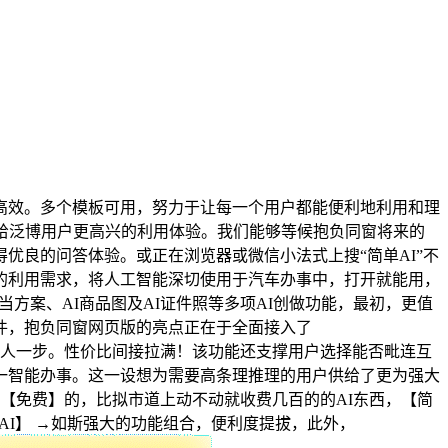
效。多个模板可用，努力于让每一个用户都能便利地利用和理
着带给泛博用户更高兴的利用体验。我们能够等候抱负同窗将来的
优良的问答体验。或正在浏览器或微信小法式上搜“简单AI”不
的利用需求，将人工智能深切使用于汽车办事中，打开就能用，
勾当方案、AI商品图及AI证件照等多项AI创做功能，最初，更值
件，抱负同窗网页版的亮点正在于全面接入了
“快人一步。性价比间接拉满！该功能还支撑用户选择能否毗连互
一智能办事。这一设想为需要高条理推理的用户供给了更为强大
【免费】的，比拟市道上动不动就收费几百的的AI东西，【简
单AI】 →如斯强大的功能组合，便利度提拔，此外，