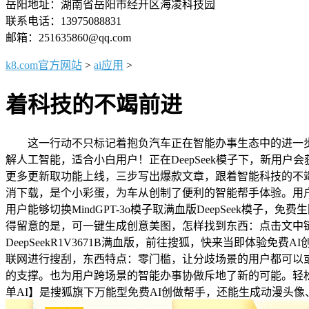
岳阳地址：湖南省岳阳市经开区海凌科技园
联系电话：13975088831
邮箱：251635860@qq.com
k8.com官方网站
>
ai应用
>
着科技的不竭前进
这一行动不只标记着抱负汽车正在智能办事生态中的进一步
解人工智能，适合小白用户！正在DeepSeek模子下，新用
更多更新取功能上线，三步写出爆款文章，跟着智能科技的不竭
消下载，是个小彩蛋，为车从创制了便利的智能帮手体验。用
用户能够切换MindGPT-3o模子取满血版DeepSeek模
得留意的是，可一键生成创意美图，怎样找到东西：点击文中
DeepSeekR1V3671B满血版，前往搜狐，快来当即体验免
联网进行搜刮，东西特点：零门槛，让分歧场景的用户都可以
的支撑。也为用户跨场景的智能办事协做斥地了新的可能。轻松
单AI】是搜狐旗下万能型免费AI创做帮手，还能生成动漫头像、