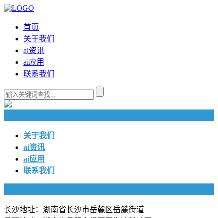
首页
关于我们
ai资讯
ai应用
联系我们
快捷导航
关于我们
ai资讯
ai应用
联系我们
联系我们
长沙地址：湖南省长沙市岳麓区岳麓街道