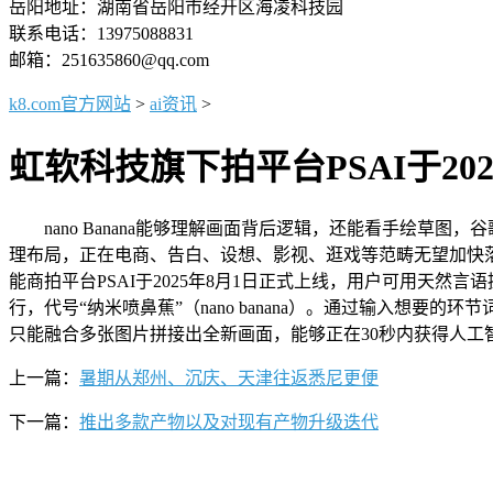
岳阳地址：湖南省岳阳市经开区海凌科技园
联系电话：13975088831
邮箱：251635860@qq.com
k8.com官方网站
>
ai资讯
>
虹软科技旗下拍平台PSAI于20
nano Banana能够理解画面背后逻辑，还能看手绘草图，谷歌正
理布局，正在电商、告白、设想、影视、逛戏等范畴无望加快落地
能商拍平台PSAI于2025年8月1日正式上线，用户可用天然言
行，代号“纳米喷鼻蕉”（nano banana）。通过输入想
只能融合多张图片拼接出全新画面，能够正在30秒内获得人工
上一篇：
暑期从郑州、沉庆、天津往返悉尼更便
下一篇：
推出多款产物以及对现有产物升级迭代