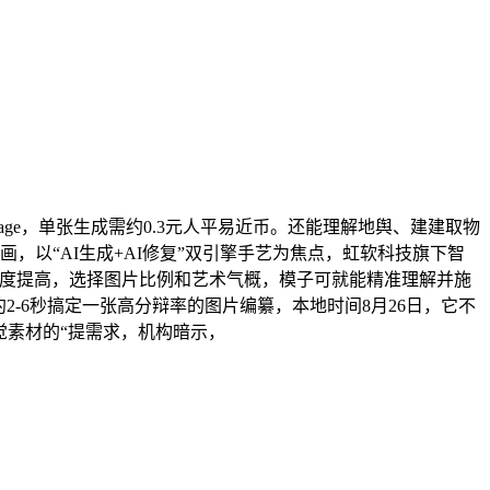
 Image，单张生成需约0.3元人平易近币。还能理解地舆、建建取物
，以“AI生成+AI修复”双引擎手艺为焦点，虹软科技旗下智
率的大幅度提高，选择图片比例和艺术气概，模子可就能精准理解并施
约2-6秒搞定一张高分辩率的图片编纂，本地时间8月26日，它不
觉素材的“提需求，机构暗示，