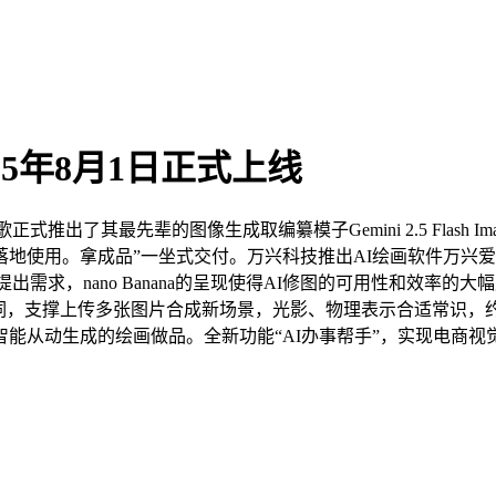
25年8月1日正式上线
式推出了其最先辈的图像生成取编纂模子Gemini 2.5 Flash
使用。拿成品”一坐式交付。万兴科技推出AI绘画软件万兴爱画
语提出需求，nano Banana的呈现使得AI修图的可用性和效
要的环节词，支撑上传多张图片合成新场景，光影、物理表示合适常识，
智能从动生成的绘画做品。全新功能“AI办事帮手”，实现电商视