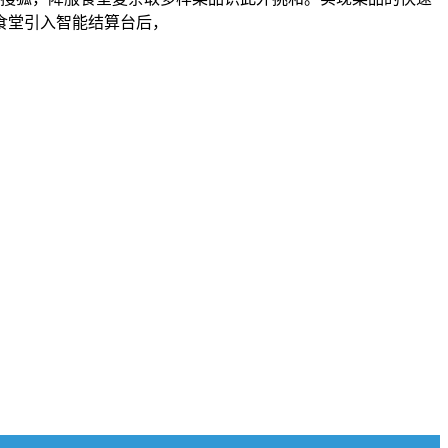
食堂引入智能结算台后，