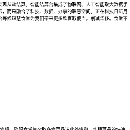
现从动结算。智能结算台集成了物联网、人工智能取大数据手
拆，而是融合了科技、数据、办事的聪慧空间。正在科技日新月
合等候聪慧食堂为我们带来更多欣喜取便当。削减华侈。食堂不
搜狐，降服食堂复杂取多样菜品识此外挑和。实现菜品的快速