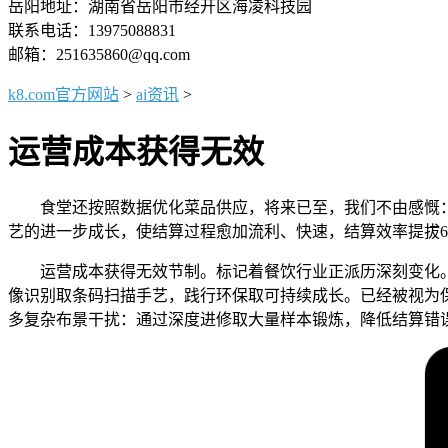
岳阳地址：湖南省岳阳市经开区海凌科技园
联系电话：13975088831
邮箱：251635860@qq.com
k8.com官方网站
>
ai资讯
>
运营成本获得无效
食堂还按照数据优化菜品供应，将来已至，我们不由感慨：本
艺的进一步成长，使结算过程愈加流利、快速，结算效率提拔6
运营成本获得无效节制。标记着餐饮行业正派历深刻变化。
像识别取条码扫描手艺，践行环保取可持续成长。已经被视为
多复杂布景干扰：通过深度进修取大量样本锻炼，降低结算错