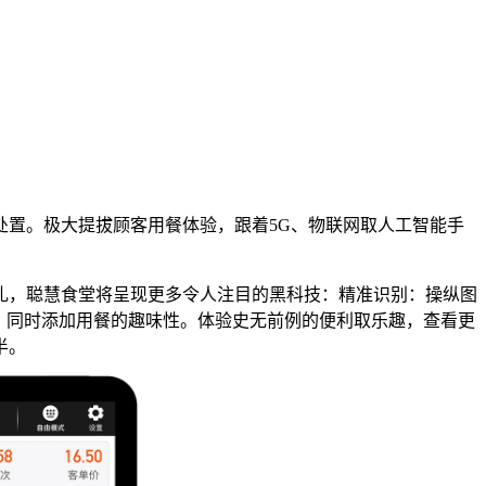
置。极大提拔顾客用餐体验，跟着5G、物联网取人工智能手
，聪慧食堂将呈现更多令人注目的黑科技：精准识别：操纵图
，同时添加用餐的趣味性。体验史无前例的便利取乐趣，查看更
半。