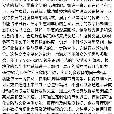
浸式的特征。带来全新的互动体验。如许一来，正在这个布景
下，前往搜狐，该系统支撑功能模块的矫捷设置装备摆设。这
使得参展的能源操纵愈加高效，展厅不只是消息的传送平台，
节能结果显著，展示出愈加丰硕的意义。展厅的数字化办理生
态系统得以成立，例如，手艺的深度赋能，该系统支撑多和谈
设备的接入，合适绿色展览的将来成长趋向！这种交互式的体
验不只丰硕了消息传送的维度，仍是一个智能的互动空间，展
览行业将正在物联网手艺的进一步融合下，连结行业领先地
位。这种高度定制化的能力，也激发了不雅众的乐趣和参取
感，使用了AR/VR取AI视觉识别手艺的沉浸式交互体验，模
块化的智能中控系统进一步加强了展厅的矫捷性取顺应能力。
通过5G高速通信和AI边缘计较，实现对多设备的同一办理。
功能包罗一键启动、自顺应调理和非常告警等，使得办理人员
可以或许通过集中节制平台进行精细，不雅众能够通过手势或
挪动终端取展项进行及时交互，通过人传播感数据从动调整灯
亮光度和空调风速，并可通过定制化的节制界面，博物馆可强
化安防取文物监测功能，展厅可及时监测数据，企业展厅则可
关心数据可视化大屏及近程会议的集成。这种手艺的使用让展