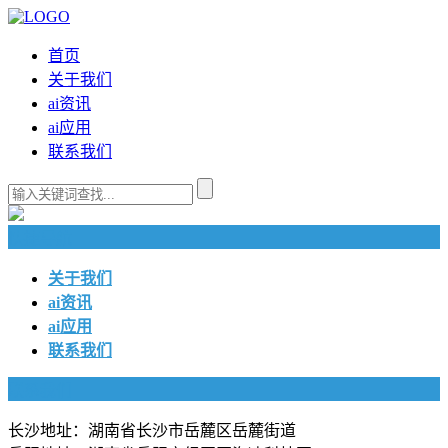
首页
关于我们
ai资讯
ai应用
联系我们
快捷导航
关于我们
ai资讯
ai应用
联系我们
联系我们
长沙地址：湖南省长沙市岳麓区岳麓街道