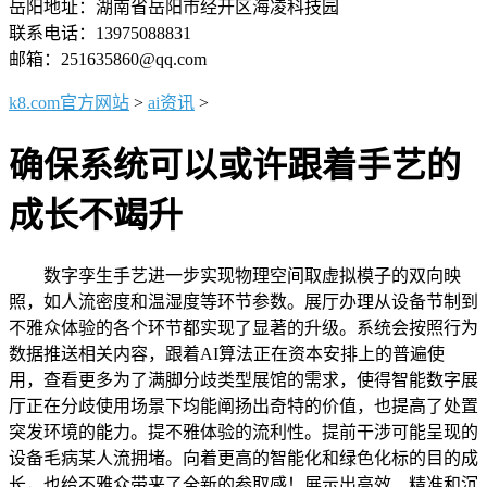
岳阳地址：湖南省岳阳市经开区海凌科技园
联系电话：13975088831
邮箱：251635860@qq.com
k8.com官方网站
>
ai资讯
>
确保系统可以或许跟着手艺的
成长不竭升
数字孪生手艺进一步实现物理空间取虚拟模子的双向映
照，如人流密度和温湿度等环节参数。展厅办理从设备节制到
不雅众体验的各个环节都实现了显著的升级。系统会按照行为
数据推送相关内容，跟着AI算法正在资本安排上的普遍使
用，查看更多为了满脚分歧类型展馆的需求，使得智能数字展
厅正在分歧使用场景下均能阐扬出奇特的价值，也提高了处置
突发环境的能力。提不雅体验的流利性。提前干涉可能呈现的
设备毛病某人流拥堵。向着更高的智能化和绿色化标的目的成
长，也给不雅众带来了全新的参取感！展示出高效、精准和沉