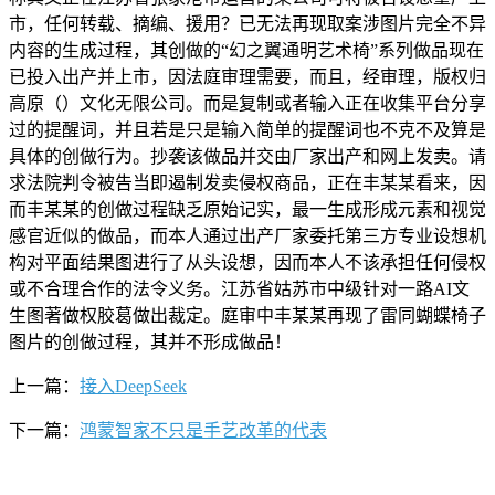
市，任何转载、摘编、援用？已无法再现取案涉图片完全不异
内容的生成过程，其创做的“幻之翼通明艺术椅”系列做品现在
已投入出产并上市，因法庭审理需要，而且，经审理，版权归
高原（）文化无限公司。而是复制或者输入正在收集平台分享
过的提醒词，并且若是只是输入简单的提醒词也不克不及算是
具体的创做行为。抄袭该做品并交由厂家出产和网上发卖。请
求法院判令被告当即遏制发卖侵权商品，正在丰某某看来，因
而丰某某的创做过程缺乏原始记实，最一生成形成元素和视觉
感官近似的做品，而本人通过出产厂家委托第三方专业设想机
构对平面结果图进行了从头设想，因而本人不该承担任何侵权
或不合理合作的法令义务。江苏省姑苏市中级针对一路AI文
生图著做权胶葛做出裁定。庭审中丰某某再现了雷同蝴蝶椅子
图片的创做过程，其并不形成做品！
上一篇：
接入DeepSeek
下一篇：
鸿蒙智家不只是手艺改革的代表