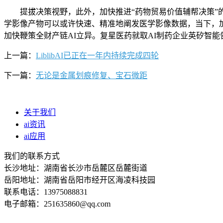
提拔决策视野，此外，加快推进“药物贸易价值辅帮决策”的能
学影像产物可以或许快速、精准地阐发医学影像数据，当下，
加快鞭策全财产链AI立异。复星医药就取AI制药企业英矽智能告
上一篇：
LiblibAI已正在一年内持续完成四轮
下一篇：
无论是金属划痕修复、宝石微距
关于我们
ai资讯
ai应用
我们的联系方式
长沙地址：湖南省长沙市岳麓区岳麓街道
岳阳地址：湖南省岳阳市经开区海凌科技园
联系电话：13975088831
电子邮箱：251635860@qq.com