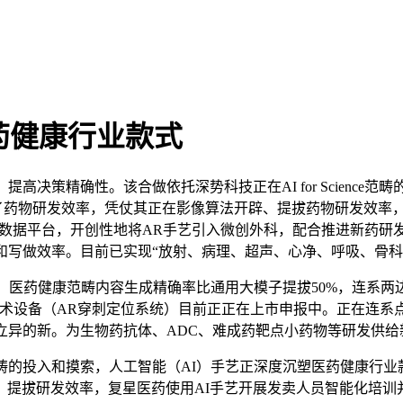
药健康行业款式
决策精确性。该合做依托深势科技正在AI for Science
显著提拔了药物研发效率，凭仗其正在影像算法开辟、提拔药物研发
及管线数据平台，开创性地将AR手艺引入微创外科，配合推进新药
和写做效率。目前已实现“放射、病理、超声、心净、呼吸、骨科
医药健康范畴内容生成精确率比通用大模子提拔50%，连系两
手术设备（AR穿刺定位系统）目前正正在上市申报中。正在连系
立异的新。为生物药抗体、ADC、难成药靶点小药物等研发供给
的投入和摸索，人工智能（AI）手艺正深度沉塑医药健康行业
。提拔研发效率，复星医药使用AI手艺开展发卖人员智能化培训