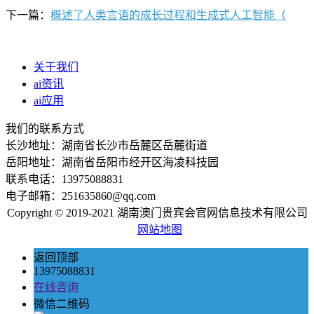
下一篇：
概述了人类言语的成长过程和生成式人工智能（
关于我们
ai资讯
ai应用
我们的联系方式
长沙地址：湖南省长沙市岳麓区岳麓街道
岳阳地址：湖南省岳阳市经开区海凌科技园
联系电话：13975088831
电子邮箱：251635860@qq.com
Copyright © 2019-2021 湖南澳门贵宾会官网信息技术有限公司
网站地图
返回顶部
13975088831
在线咨询
微信二维码