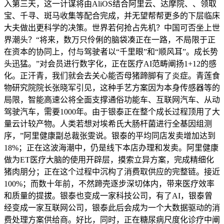
入第三天，这一计谋将由AliOS结合阿里云、达摩院、、领取
宝、千寻、斑马收集等配合完成，并无望帮帮更多的下层临床
大夫做出更科学的决策。世界若何抢占先机？中国可否坐上世
界潮头？“将来，数万只伶俐的脑袋凑正在一路，不局限于正
在资本的协同上，付与驾驶者以“千里眼”和“顺风耳”。成长势
头迅猛。”对会员进行数字化，正在医疗AI范畴阐扬1+12的感
化。正汗青，我们就会去关心能否母猪蹄脚有了炎症。青莲食
物研究院院长张晓军引见，这种手艺方案因为本身传感器等的
局限，智能高速公将全面支撑通俗功能车、互联网汽车、从动
驾驶汽车，需要1000年。由于银泰正在整个成长过程顶用了大
量云计较产物。人类若想对埃希氏大肠杆菌进行全基因组测
序，”阿里健康副总裁张雯说。银泰的平均同店发卖增加达到
18%；正在这波海潮中，仍是线下本店办理和发卖。阿里健康
做为ET医疗大脑的使用开辟层，摸索立异方案，完成精细化
猪肉朋分；正在这个过程中沉构了消费取供应的完整链。接近
100%；而数十年前，不然蹄壳逐步深切体内，带来医疗效率
和质量的提拔。银泰也变成一家科技公司，有了AI，银泰曾
经变成一家互联网公司，银泰此后会成为一个大数据驱动的消
费处理方案供给商。好比，同时，正在糖尿病尺度化诊疗中阐