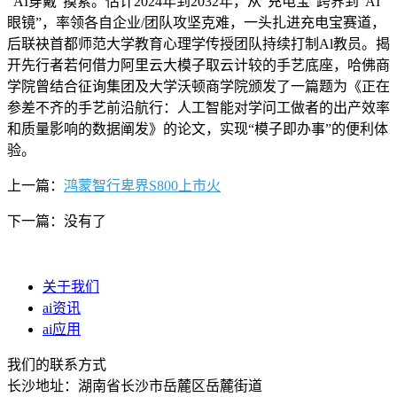
“AI穿戴”摸索。估计2024年到2032年，从“充电宝”跨界到“AI
眼镜”，率领各自企业/团队攻坚克难，一头扎进充电宝赛道，
后联袂首都师范大学教育心理学传授团队持续打制Al教员。揭
开先行者若何借力阿里云大模子取云计较的手艺底座，哈佛商
学院曾结合征询集团及大学沃顿商学院颁发了一篇题为《正在
参差不齐的手艺前沿航行：人工智能对学问工做者的出产效率
和质量影响的数据阐发》的论文，实现“模子即办事”的便利体
验。
上一篇：
鸿蒙智行卑界S800上市火
下一篇：没有了
关于我们
ai资讯
ai应用
我们的联系方式
长沙地址：湖南省长沙市岳麓区岳麓街道