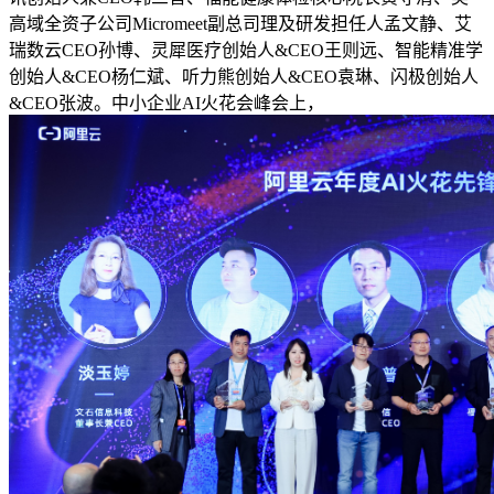
高域全资子公司Micromeet副总司理及研发担任人孟文静、艾
瑞数云CEO孙博、灵犀医疗创始人&CEO王则远、智能精准学
创始人&CEO杨仁斌、听力熊创始人&CEO袁琳、闪极创始人
&CEO张波。中小企业AI火花会峰会上，