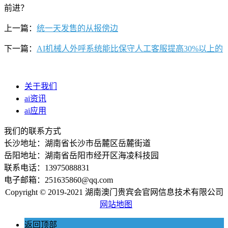
前进？
上一篇：
统一天发售的从报傍边
下一篇：
AI机械人外呼系统能比保守人工客服提高30%以上的
关于我们
ai资讯
ai应用
我们的联系方式
长沙地址：湖南省长沙市岳麓区岳麓街道
岳阳地址：湖南省岳阳市经开区海凌科技园
联系电话：13975088831
电子邮箱：251635860@qq.com
Copyright © 2019-2021 湖南澳门贵宾会官网信息技术有限公司
网站地图
返回顶部