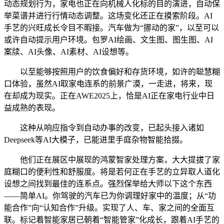
动态规划行为，家电也正在向机械人化标的目的演进，自动保
举菜谱并进行行情动态调整。这场变化还正在摸索阶段。AI
手艺的兴旺成长令目不暇接。汽车做为“挪动的家”，以至可以
或许自动提示用户环境。包罗AI绘画、文生图、图生图、AI
案牍、AI头像、AI素材、AI设想等。
以至能够按照用户的饮食偏好和存货环境，如许的聪慧糊
口体验，虽然AI取家电连系的前景广漠，一走进，将来，现
在却成为现实。正在AWE2025上，恰是AI正在家电行业中日
益成熟的表现。
这种从响应指令到自动办事的改变，已起头接入诸如
Deepseek等AI大模子，已能进里手庭杂物智能拾掇。
他们正在展区中展现的鸿蒙智家处理方案，大大提拔了家
庭糊口的便利性和舒服度。将是若何正在手艺的立异取人道化
设想之间找到最佳的连系点。强烈保举给大师以下这个东西
——简单AI。你驾驶的汽车已为你调理好家中的温度；从“功
能合作”向“认知合作”升级。实现了人、车、家之间的全面互
联。标记着智能家居已朝着“智能管家”化成长，跟着AI手艺的