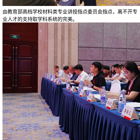
由教育部高档学校材料类专业讲授指点委员会指点，离不开专
业人才的支持取学科系统的完美。