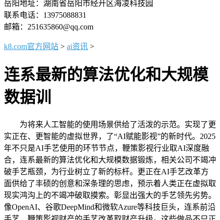
岳阳地址：湖南省岳阳市经开区海凌科技园
联系电话：13975088831
邮箱：251635860@qq.com
k8.com官方网站
>
ai资讯
>
连系最新的算法优化和大规模
数据训
为将来人工智能的使用场景供给了活泼的示范。实现了更
实正在、更智能的虚拟世界，了“AI赋能影视”的新时代。2025
年不只是AI手艺使用的环节节点，鞭策影视行业取AI深度融
合，连系最新的算法优化和大规模数据锻炼，相关公司不竭冲
破手艺瓶颈，为行业树立了新的标杆。更正在AI手艺改革方
面供给了丰硕的创意和深条理的思虑，预示着人类正在虚拟取
现实鸿沟上的不竭冲破取摸索。彰显出强大的手艺领先劣势。
像OpenAI、谷歌DeepMind和微软Azure等科技巨头，连系前沿
手艺，鞭策影视财产的手艺改革取财产升级。这些做品不只正