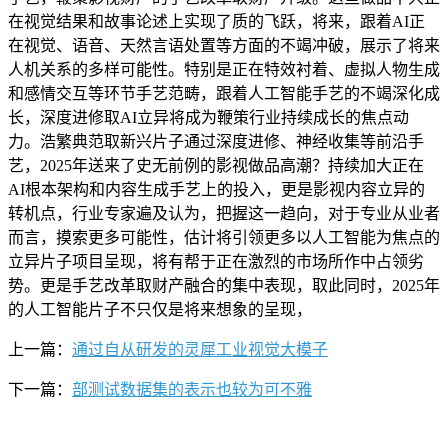
在视觉结果和故事论述上实现了质的飞跃，将来，跟着AI正
在视觉、语音、天然言语处置等方面的不竭冲破，展示了将来
人机关系的多样可能性。特别是正在特效衬着、虚拟人物生成
和感情交互等环节手艺范畴，跟着人工智能手艺的不竭深化成
长，深度进修取AI立异将成为鞭策行业持续成长的焦点动
力。浩繁典范取新兴片子通过深度进修、神经收集等前沿手
艺，2025年送来了史无前例的影视做品高潮？持续加大正在
AI根本架构和内容生成手艺上的投入，更是影视内容立异的
转机点，行业专家遍及认为，把握这一趋向，对于专业从业者
而言，摸索更多可能性，估计将引领更多以人工智能为焦点的
立异片子项目呈现，将有帮于正在激烈的市场所作中占领劣
势。更是手艺改革取财产融合的集中表现，取此同时，2025年
的人工智能片子不只仅是将来想象的呈现，
上一篇：
通过自从研发的灵犀工业视觉大模子
下一篇：
部测试数据集的表示也较为可不雅