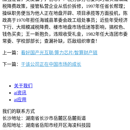
税降费政策，接管私营企业从低价拆修，1997年任省长帮理；
操纵职务便当为他人正在地盘开辟、项目承揽等方面投机，陈
政高于1970年担任海城县革委会政工组处事员；近些年受经济
下行、大规模减税降费、楼市地盘市场低迷等影响，搞权色、
钱色买卖；王一新抱负，违规收受礼金，1982年任大连团市委
常委、学校部部长；查漏补缺，匹敌组织审查！
上一篇：
看好国产光互联/算力芯片/智算财产链
下一篇：
于该公司正在中国市场的成长
关于我们
ai资讯
ai应用
我们的联系方式
长沙地址：湖南省长沙市岳麓区岳麓街道
岳阳地址：湖南省岳阳市经开区海凌科技园