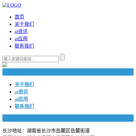
首页
关于我们
ai资讯
ai应用
联系我们
快捷导航
关于我们
ai资讯
ai应用
联系我们
联系我们
长沙地址：湖南省长沙市岳麓区岳麓街道