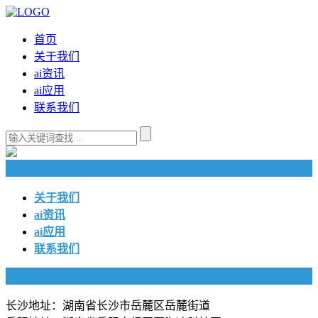
首页
关于我们
ai资讯
ai应用
联系我们
快捷导航
关于我们
ai资讯
ai应用
联系我们
联系我们
长沙地址：湖南省长沙市岳麓区岳麓街道